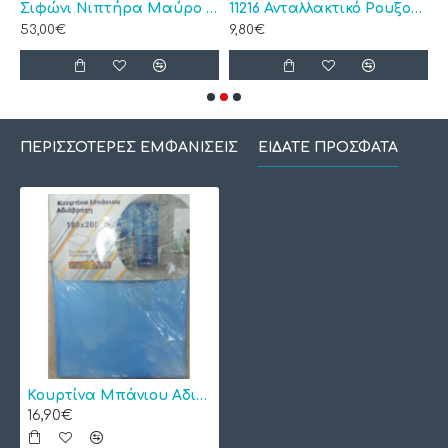
ome 3/4
Σιφώνι Νιπτήρα Μαύρο Τετράγωνο 4500
11216 Ανταλλακτικό Ρουξούνι Μπαταρίας Κουζίνας
1
53,00€
9,80€
1
ΠΕΡΙΣΣΌΤΕΡΕΣ ΕΜΦΑΝΊΣΕΙΣ
ΕΊΔΑΤΕ ΠΡΌΣΦΑΤΑ
Κουρτίνα Μπάνιου Αδιάβροχη Πολυεστερική Μπλε 180 Χ 200 cm
16,90€