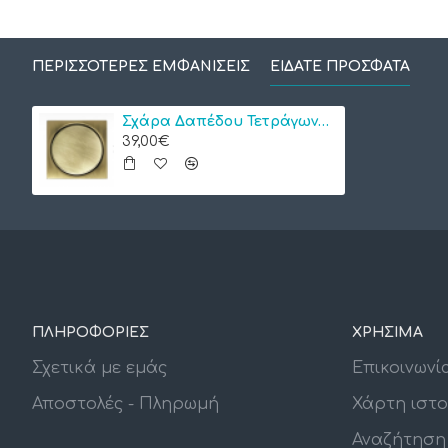
ΠΕΡΙΣΣΌΤΕΡΕΣ ΕΜΦΑΝΊΣΕΙΣ
ΕΊΔΑΤΕ ΠΡΌΣΦΑΤΑ
Σχάρα Δαπέδου Τετράγωνη 12Χ12 Bronze Βιδωτή Bonken RP-278
39,00€
ΠΛΗΡΟΦΟΡΙΕΣ
ΧΡΗΣΙΜΑ
Σχετικά με εμάς
Επικοινωνί
Αποστολές - Πληρωμή
Χάρτη ιστ
Αναζήτηση