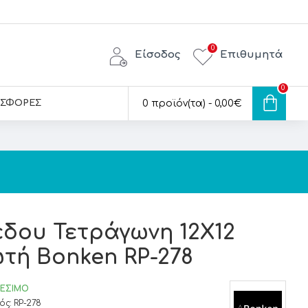
0
Είσοδος
Επιθυμητά
0
ΣΦΟΡΕΣ
0 προϊόν(τα) - 0,00€
δου Τετράγωνη 12Χ12
τή Bonken RP-278
ΘΈΣΙΜΟ
ός:
RP-278