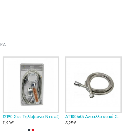
ΡΚΑ
12190 Σετ Τηλέφωνο Ντουζ
AT100665 Ανταλλακτικό Σπιράλ Ντουζ
11,90€
5,95€