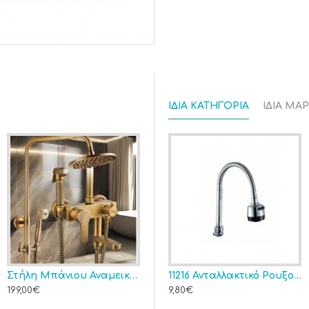
ΊΔΙΑ ΚΑΤΗΓΟΡΊΑ
ΊΔΙΑ ΜΆ
Στήλη Μπάνιου Αναμεικτική Bronze Πλήρες Σετ Bonken HT-506
 ΑΝΩ ΡΟΗΣ ΣΩΛΗΝΩΤΟ Chrome 3/4
Σιφώνι Νιπτήρα Μαύρο Τετράγωνο 4500
11216 Ανταλλακτικό Ρουξούνι Μπαταρίας Κουζίνας
199,00€
53,00€
9,80€