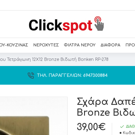
ΟΥ-ΚΟΥΖΙΝΑΣ
ΝΕΡΟΧΥΤΕΣ
ΦΙΛΤΡΑ ΝΕΡΟΥ
ΔΙΑΦΟΡΑ
ΠΡΟ
υ Τετράγωνη 12Χ12 Bronze Βιδωτή Bonken RP-278
ΤΗΛ. ΠΑΡΑΓΓΕΛΙΏΝ: 6947300884
Σχάρα Δαπέ
Bronze Βιδω
39,00€
ΔΙΑ
Κωδικ